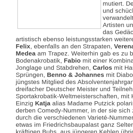
mutiert. D
und schüc
verwandelt
Artisten un
das Gedäch
artistisch ebenso leistungsstarken weite
Felix
, ebenfalls an den Strapaten,
Veren
Medea
am Trapez. Weiterhin gab es zu 
Bodenakrobatik,
Fabio
mit einer Kombina
Jonglage und Stabdrehen,
Carlos
mit Ha
Sprüngen,
Benno & Johannes
mit Diabo
jüngstes Mitglied des Absolventenjahrga
dreifacher Deutscher Meister und Teilne
Sportakrobatik-Weltmeisterschaften, mit H
Einzig
Katja
alias Madame Putzick polaris
derben Comedy-Nummer, in der sie sich 
durch die verschiedenen Varieté-Nummer
etwas im Friedrichsbaupalast ganz Selten
kräftigen Buhs, aus jüngeren Kehlen übri