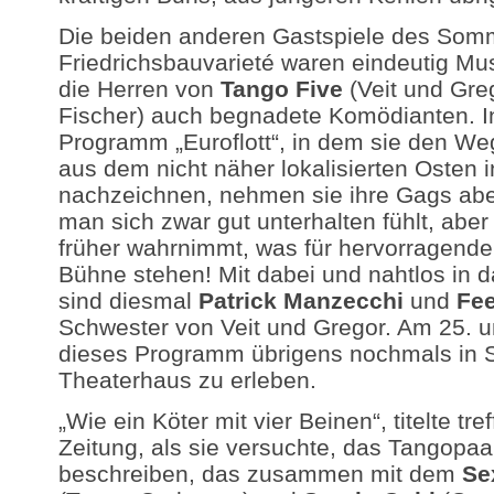
Die beiden anderen Gastspiele des Somm
Friedrichsbauvarieté waren eindeutig Mus
die Herren von
Tango Five
(Veit und Gre
Fischer) auch begnadete Komödianten. I
Programm „Euroflott“, in dem sie den We
aus dem nicht näher lokalisierten Osten
nachzeichnen, nehmen sie ihre Gags abe
man sich zwar gut unterhalten fühlt, aber
früher wahrnimmt, was für hervorragende
Bühne stehen! Mit dabei und nahtlos in d
sind diesmal
Patrick Manzecchi
und
Fe
Schwester von Veit und Gregor. Am 25. un
dieses Programm übrigens nochmals in St
Theaterhaus zu erleben.
„Wie ein Köter mit vier Beinen“, titelte tre
Zeitung, als sie versuchte, das Tangopa
beschreiben, das zusammen mit dem
Se