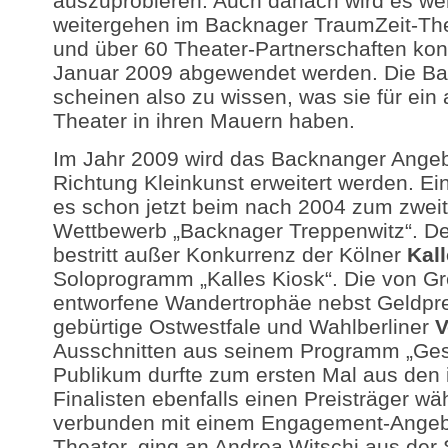
auszuprobieren. Auch danach wird es wen
weitergehen im Backnager TraumZeit-Th
und über 60 Theater-Partnerschaften kon
Januar 2009 abgewendet werden. Die Ba
scheinen also zu wissen, was sie für ei
Theater in ihren Mauern haben.
Im Jahr 2009 wird das Backnanger Angeb
Richtung Kleinkunst erweitert werden. 
es schon jetzt beim nach 2004 zum zwei
Wettbewerb „Backnager Treppenwitz“. D
bestritt außer Konkurrenz der Kölner
Kall
Soloprogramm „Kalles Kiosk“. Die von 
entworfene Wandertrophäe nebst Geldpr
gebürtige Ostwestfale und Wahlberliner
V
Ausschnitten aus seinem Programm „Gesc
Publikum durfte zum ersten Mal aus den
Finalisten ebenfalls einen Preisträger wä
verbunden mit einem Engagement-Angeb
Theater, ging an Andrea Witschi aus der