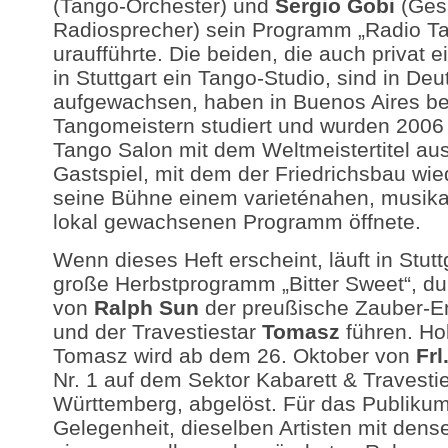
(Tango-Orchester) und
Sergio Gobi
(Ges
Radiosprecher) sein Programm „Radio Ta
uraufführte. Die beiden, die auch privat e
in Stuttgart ein Tango-Studio, sind in De
aufgewachsen, haben in Buenos Aires be
Tangomeistern studiert und wurden 2006 i
Tango Salon mit dem Weltmeistertitel au
Gastspiel, mit dem der Friedrichsbau wie
seine Bühne einem varieténahen, musika
lokal gewachsenen Programm öffnete.
Wenn dieses Heft erscheint, läuft in Stutt
große Herbstprogramm „Bitter Sweet“, du
von
Ralph Sun
der preußische Zauber-En
und der Travestiestar
Tomasz
führen. Ho
Tomasz wird ab dem 26. Oktober von
Fr
Nr. 1 auf dem Sektor Kabarett & Travesti
Württemberg, abgelöst. Für das Publikum
Gelegenheit, dieselben Artisten mit dens