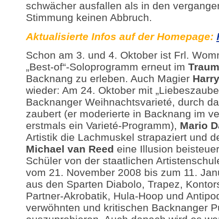
schwächer ausfallen als in den vergange
Stimmung keinen Abbruch.
Aktualisierte Infos auf der Homepage:
Schon am 3. und 4. Oktober ist Frl. Wo
„Best-of“-Soloprogramm erneut im
Traum
Backnang zu erleben. Auch Magier
Harr
wieder: Am 24. Oktober mit „Liebeszaube
Backnanger Weihnachtsvarieté, durch d
zaubert (er moderierte in Backnang im v
erstmals ein Varieté-Programm),
Mario 
Artistik die Lachmuskel strapaziert und d
Michael van Reed
eine Illusion beisteue
Schüler von der staatlichen Artistenschu
vom 21. November 2008 bis zum 11. Jan
aus den Sparten Diabolo, Trapez, Kontor
Partner-Akrobatik, Hula-Hoop und Antip
verwöhnten und kritischen Backnanger P